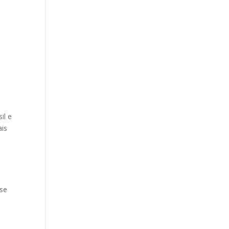
il e
ais
s
 se