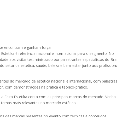
s se encontram e ganham força.
Estetika é referência nacional e internacional para o segmento. No
ade aos visitantes, ministrado por palestrantes especialistas do Bras
o setor de estética, saúde, beleza e bem-estar junto aos profission
antes do mercado de estética nacional e internacional, com palestra
or, com demonstrações na prática e teórico-prático.
 Feira Estetika conta com as principais marcas do mercado. Venha
s temas mais relevantes no mercado estético.
hops das marcas presentes no evento com técnicas e conteúdos